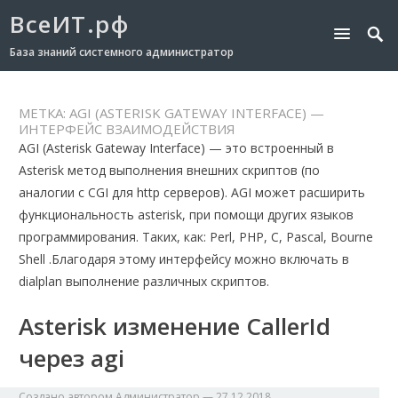
ВсеИТ.рф
База знаний системного администратор
МЕТКА:
AGI (ASTERISK GATEWAY INTERFACE) —
ИНТЕРФЕЙС ВЗАИМОДЕЙСТВИЯ
AGI (Asterisk Gateway Interface) — это встроенный в
Asterisk метод выполнения внешних скриптов (по
аналогии с CGI для http серверов). AGI может расширить
функциональность asterisk, при помощи других языков
программирования. Таких, как: Perl, PHP, C, Pascal, Bourne
Shell .Благодаря этому интерфейсу можно включать в
dialplan выполнение различных скриптов.
Asterisk изменение CallerId
через agi
Создано автором
Администратор
—
27.12.2018