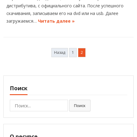
дистрибутива, с официального сайта. После успешного
скачивания, записываем его на dvd или на usb. Далее
загружаемся…
Читать далее »
Навигация
Назад
1
2
по
записям
Поиск
Поиск:
Поиск
О ресурсе