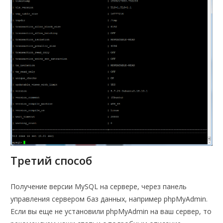
Третий способ
Получение версии MySQL на сервере, через панель
управления сервером баз данных, например phpMyAdmin.
Если вы еще не установили phpMyAdmin на ваш сервер, то