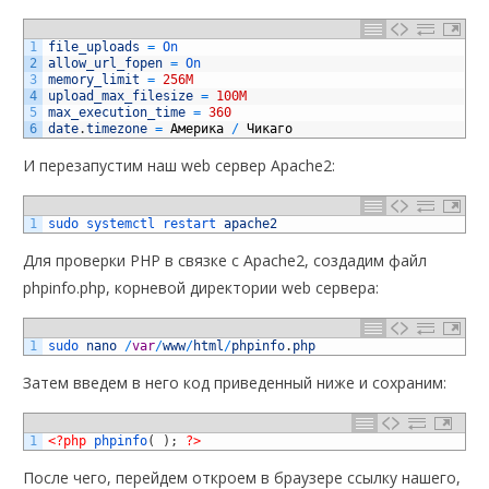
1
file_uploads
=
On 
2
allow_url_fopen
=
On 
3
memory_limit
=
256M
4
upload_max_filesize
=
100M
5
max_execution_time
=
360
6
date
.
timezone
=
Америка
/
Чикаго
И перезапустим наш web сервер Apache2:
1
sudo 
systemctl 
restart 
apache2
Для проверки PHP в связке с Apache2, создадим файл
phpinfo.php, корневой директории web сервера:
1
sudo 
nano
/
var
/
www
/
html
/
phpinfo
.
php
Затем введем в него код приведенный ниже и сохраним:
1
<?php
phpinfo
(
)
;
?>
После чего, перейдем откроем в браузере ссылку нашего,