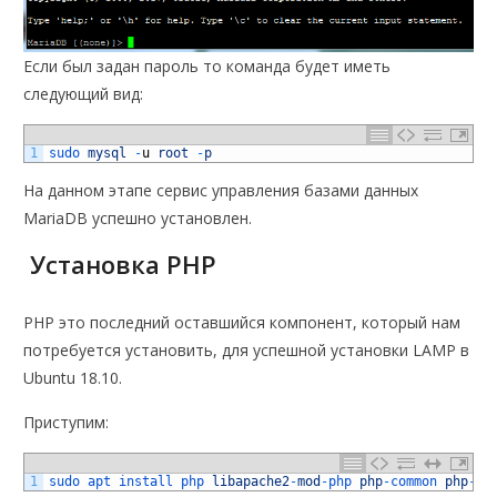
Если был задан пароль то команда будет иметь
следующий вид:
1
sudo 
mysql
-
u
root
-
p
На данном этапе сервис управления базами данных
MariaDB успешно установлен.
Установка PHP
PHP это последний оставшийся компонент, который нам
потребуется установить, для успешной установки LAMP в
Ubuntu 18.10.
Приступим:
1
sudo 
apt 
install 
php 
libapache2
-
mod
-
php 
php
-
common 
php
-
mb