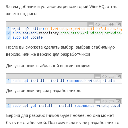
Затем добавим и установим репозиторий WineHQ, а так
же его подпись:
1
wget
-
qO
-
https
:
//dl.winehq.org/wine-builds/Release.key |
2
sudo 
apt
-
add
-
repository
'deb http://dl.winehq.org/wine-bu
3
sudo 
apt 
update
После вы сможете сделать выбор, выбрав стабильную
версию, или же версию для разработчиков.
Для установки стабильной версии вводим:
1
sudo 
apt 
install
--
install
-
recommends 
winehq
-
stable
Для установки версии разработчиков:
1
sudo 
apt
-
get 
install
--
install
-
recommends 
winehq
-
devel
Версия для разработчиков будет новее, но она может
быть не стабильной. Поэтому если вы не разработчик то